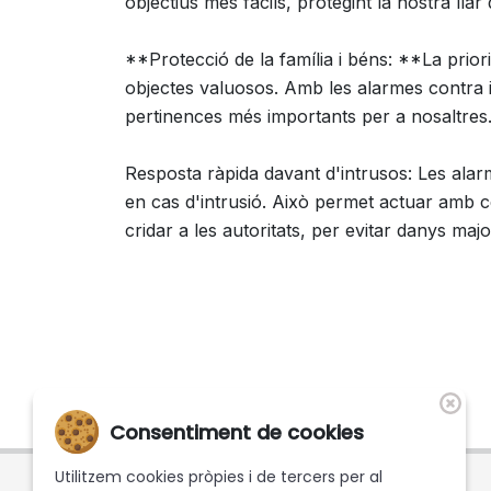
objectius més fàcils, protegint la nostra llar
**Protecció de la família i béns: **La priorita
objectes valuosos. Amb les alarmes contra i
pertinences més importants per a nosaltres
Resposta ràpida davant d'intrusos: Les alar
en cas d'intrusió. Això permet actuar amb c
cridar a les autoritats, per evitar danys majo
Consentiment de cookies
Utilitzem cookies pròpies i de tercers per al