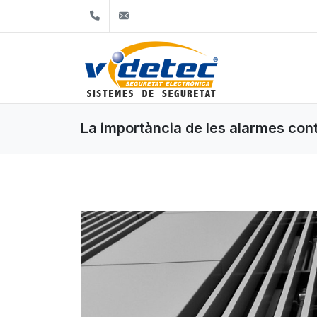
+34663901200
info@alarmesgirona.com
La importància de les alarmes contr