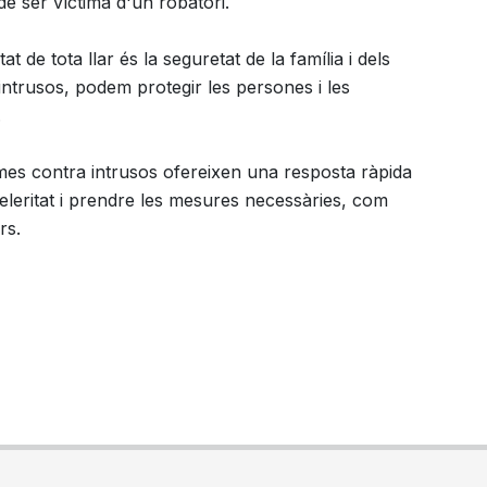
 de ser víctima d'un robatori.
t de tota llar és la seguretat de la família i dels
ntrusos, podem protegir les persones i les
.
mes contra intrusos ofereixen una resposta ràpida
eleritat i prendre les mesures necessàries, com
rs.