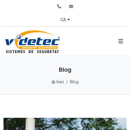
+34663901200
info@alarmesgirona.co
CA
Blog
Inici
Blog